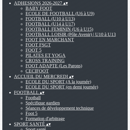
ADHESIONS 2026-2027
▴
▾
BABY FOOT
ECOLE DE FOOTBALL (U6 à U9)
FOOTBALL (U10 à U13)
FOOTBALL (U14 à U17)
FOOTBALL FEMININ (U6 à U15)
FOOTBALL LOISIR (Pôle Avenir) | U10 à U13
FOOT EN MARCHANT
FOOT FSGT
FOOT 5
PILATES ET YOGA
CROSS TRAINING
FOOT ADAPTE (Les Parons)
CECIFOOT
ACCUEIL DU MERCREDI
▴
▾
ECOLE DU SPORT (A la journée)
ECOLE DU SPORT (en demi journée)
FOOTBALL
▴
▾
Football
Spécifique gardien
Séances de développement technique
Foot 5
Formation d'arbitrage
SPORT SANTÉ
▴
▾
Sport santé