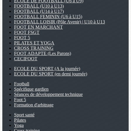
ECOLE DE FOOTBALL (U6 à U9)
FOOTBALL (U10 à U13)
FOOTBALL (U14 à U17)
FOOTBALL FEMININ (U6 à U15)
FOOTBALL LOISIR (Pôle Avenir) | U10 à U13
FOOT EN MARCHANT
FOOT FSGT
FOOT 5
PILATES ET YOGA
CROSS TRAINING
FOOT ADAPTE (Les Parons)
CECIFOOT
ECOLE DU SPORT (A la journée)
ECOLE DU SPORT (en demi journée)
Football
Spécifique gardien
Séances de développement technique
Foot 5
Formation d'arbitrage
Sport santé
Pilates
Yoga
Cross training