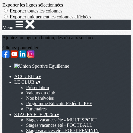
Exporter les lignes sélectionnées
Exporter toutes les colonnes
Exporter uniquement les colonnes affichées
Menu
Ajoutez un logo, un bouton, des réseaux sociaux
Cliquez pour éditer
ACCUEIL
▴
▾
LE CLUB
▴
▾
Présentation
Valeurs du club
Nos bénévoles
Programme Educatif Fédéral - PEF
Partenaires
STAGES ETE 2026
▴
▾
Stages vacances été - MULTISPORT
Stages vacances été - FOOTBALL
Stage vacances été - FOOT FEMININ