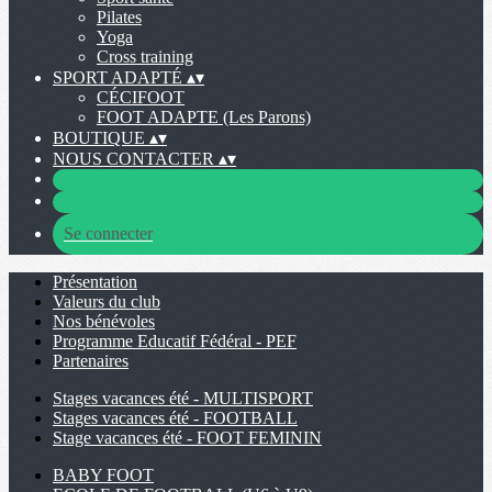
Pilates
Yoga
Cross training
SPORT ADAPTÉ
▴
▾
CÉCIFOOT
FOOT ADAPTE (Les Parons)
BOUTIQUE
▴
▾
NOUS CONTACTER
▴
▾
Se connecter
Présentation
Valeurs du club
Nos bénévoles
Programme Educatif Fédéral - PEF
Partenaires
Stages vacances été - MULTISPORT
Stages vacances été - FOOTBALL
Stage vacances été - FOOT FEMININ
BABY FOOT