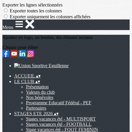
Exporter les lignes sélectionnées
Exporter toutes les colonnes
Exporter uniquement les colonnes affichées
Menu
Ajoutez un logo, un bouton, des réseaux sociaux
Cliquez pour éditer
ACCUEIL
▴
▾
LE CLUB
▴
▾
Présentation
Valeurs du club
Nos bénévoles
Programme Educatif Fédéral - PEF
Partenaires
STAGES ETE 2026
▴
▾
Stages vacances été - MULTISPORT
Stages vacances été - FOOTBALL
Stage vacances été - FOOT FEMININ