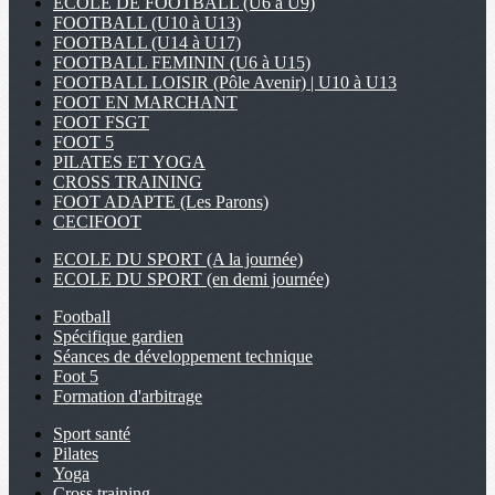
ECOLE DE FOOTBALL (U6 à U9)
FOOTBALL (U10 à U13)
FOOTBALL (U14 à U17)
FOOTBALL FEMININ (U6 à U15)
FOOTBALL LOISIR (Pôle Avenir) | U10 à U13
FOOT EN MARCHANT
FOOT FSGT
FOOT 5
PILATES ET YOGA
CROSS TRAINING
FOOT ADAPTE (Les Parons)
CECIFOOT
ECOLE DU SPORT (A la journée)
ECOLE DU SPORT (en demi journée)
Football
Spécifique gardien
Séances de développement technique
Foot 5
Formation d'arbitrage
Sport santé
Pilates
Yoga
Cross training