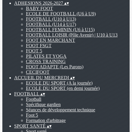
ADHESIONS 2026-2027
▴
▾
BABY FOOT
ECOLE DE FOOTBALL (U6 à U9)
FOOTBALL (U10 à U13)
FOOTBALL (U14 à U17)
FOOTBALL FEMININ (U6 à U15)
FOOTBALL LOISIR (Pôle Avenir) | U10 à U13
FOOT EN MARCHANT
FOOT FSGT
FOOT 5
PILATES ET YOGA
CROSS TRAINING
FOOT ADAPTE (Les Parons)
CECIFOOT
ACCUEIL DU MERCREDI
▴
▾
ECOLE DU SPORT (A la journée)
ECOLE DU SPORT (en demi journée)
FOOTBALL
▴
▾
Football
Spécifique gardien
Séances de développement technique
Foot 5
Formation d'arbitrage
SPORT SANTÉ
▴
▾
Sport santé