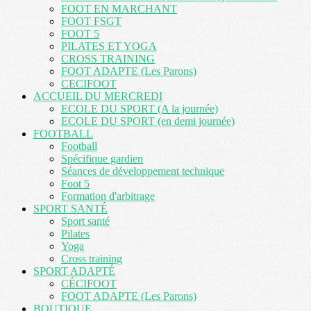
FOOT EN MARCHANT
FOOT FSGT
FOOT 5
PILATES ET YOGA
CROSS TRAINING
FOOT ADAPTE (Les Parons)
CECIFOOT
ACCUEIL DU MERCREDI
ECOLE DU SPORT (A la journée)
ECOLE DU SPORT (en demi journée)
FOOTBALL
Football
Spécifique gardien
Séances de développement technique
Foot 5
Formation d'arbitrage
SPORT SANTÉ
Sport santé
Pilates
Yoga
Cross training
SPORT ADAPTÉ
CÉCIFOOT
FOOT ADAPTE (Les Parons)
BOUTIQUE