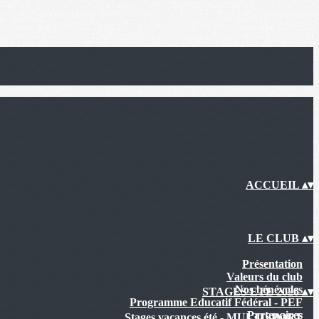
ACCUEIL
▴
▾
LE CLUB
▴
▾
Présentation
Valeurs du club
Nos bénévoles
STAGES ETE 2026
▴
▾
Programme Educatif Fédéral - PEF
Partenaires
Stages vacances été - MULTISPORT