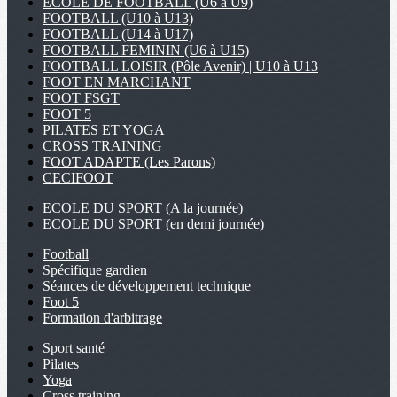
ECOLE DE FOOTBALL (U6 à U9)
FOOTBALL (U10 à U13)
FOOTBALL (U14 à U17)
FOOTBALL FEMININ (U6 à U15)
FOOTBALL LOISIR (Pôle Avenir) | U10 à U13
FOOT EN MARCHANT
FOOT FSGT
FOOT 5
PILATES ET YOGA
CROSS TRAINING
FOOT ADAPTE (Les Parons)
CECIFOOT
ECOLE DU SPORT (A la journée)
ECOLE DU SPORT (en demi journée)
Football
Spécifique gardien
Séances de développement technique
Foot 5
Formation d'arbitrage
Sport santé
Pilates
Yoga
Cross training