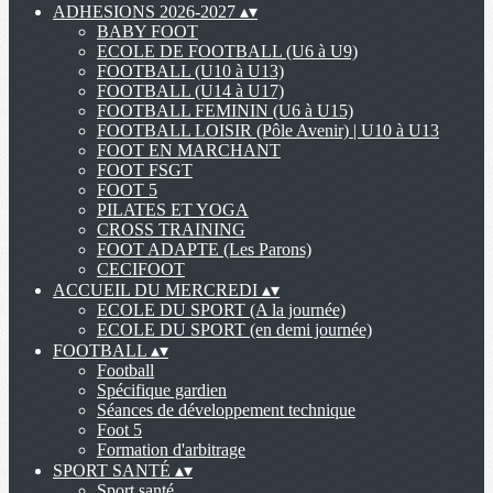
ADHESIONS 2026-2027
▴
▾
BABY FOOT
ECOLE DE FOOTBALL (U6 à U9)
FOOTBALL (U10 à U13)
FOOTBALL (U14 à U17)
FOOTBALL FEMININ (U6 à U15)
FOOTBALL LOISIR (Pôle Avenir) | U10 à U13
FOOT EN MARCHANT
FOOT FSGT
FOOT 5
PILATES ET YOGA
CROSS TRAINING
FOOT ADAPTE (Les Parons)
CECIFOOT
ACCUEIL DU MERCREDI
▴
▾
ECOLE DU SPORT (A la journée)
ECOLE DU SPORT (en demi journée)
FOOTBALL
▴
▾
Football
Spécifique gardien
Séances de développement technique
Foot 5
Formation d'arbitrage
SPORT SANTÉ
▴
▾
Sport santé