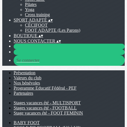
Pilates
Yoga
Cross training
SPORT ADAPTÉ
▴
▾
CÉCIFOOT
FOOT ADAPTE (Les Parons)
BOUTIQUE
▴
▾
NOUS CONTACTER
▴
▾
Se connecter
Présentation
Valeurs du club
Nos bénévoles
Programme Educatif Fédéral - PEF
Partenaires
Stages vacances été - MULTISPORT
Stages vacances été - FOOTBALL
Stage vacances été - FOOT FEMININ
BABY FOOT