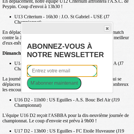
En déplacement, notre équipe U12 Critérium affrontera l'A.S.C. de
Peypin. Coup d'envoi à 13h30 !
U13 Criterium - 16h30 : J.O. St Gabriel - USE (J7
Championnat)
En déplacement, nos U13A concluront la journée avec un match
contre la J.O. St Gabriel. Venez les encourager à donner le meilleur
d'eux-mêmes. Coup d'envoi à 16h30 !
ABONNEZ-VOUS À
NOTRE NEWSLETTER
Dimanche 7 avril 2024
U14 D3 - 9h00 : US Eguilles - Ent. Tholonet/ASVSA (J7
Championnat)
La journée de dimanche débutera avec notre équipe U14 qui se
M'abonner maintenant
déplacera pour affronter l'Ent. Tholonet/ASVSA. Venez nombreux
les encourager et les soutenir dans ce match décisif.
U16 D2 - 11h00 : US Eguilles - A.S. Bouc Bel Air (J19
Championnat)
L'équipe U16 D2 reçoit l'ASBBA pour la dix-neuvième journée de
championnat. Le coup d'envoie est prévu à 9h00 !
U17 D2 - 13h00 : US Eguilles - FC Etoile Huveaune (J19