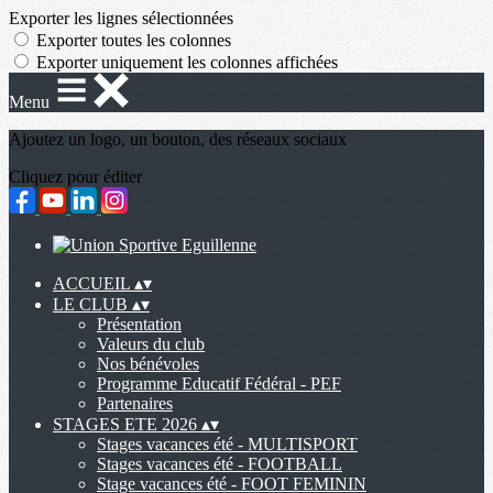
Exporter les lignes sélectionnées
Exporter toutes les colonnes
Exporter uniquement les colonnes affichées
Menu
Ajoutez un logo, un bouton, des réseaux sociaux
Cliquez pour éditer
ACCUEIL
▴
▾
LE CLUB
▴
▾
Présentation
Valeurs du club
Nos bénévoles
Programme Educatif Fédéral - PEF
Partenaires
STAGES ETE 2026
▴
▾
Stages vacances été - MULTISPORT
Stages vacances été - FOOTBALL
Stage vacances été - FOOT FEMININ