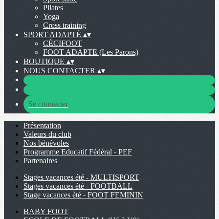
Pilates
Yoga
Cross training
SPORT ADAPTÉ
▴
▾
CÉCIFOOT
FOOT ADAPTE (Les Parons)
BOUTIQUE
▴
▾
NOUS CONTACTER
▴
▾
Se connecter
Présentation
Valeurs du club
Nos bénévoles
Programme Educatif Fédéral - PEF
Partenaires
Stages vacances été - MULTISPORT
Stages vacances été - FOOTBALL
Stage vacances été - FOOT FEMININ
BABY FOOT