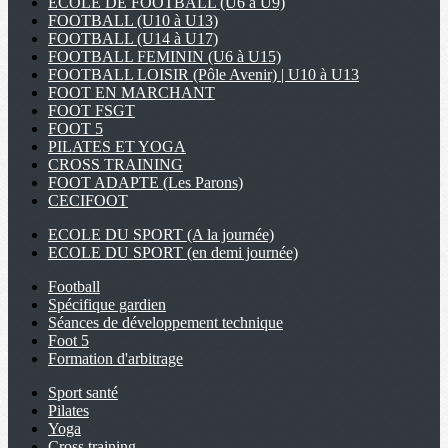
ECOLE DE FOOTBALL (U6 à U9)
FOOTBALL (U10 à U13)
FOOTBALL (U14 à U17)
FOOTBALL FEMININ (U6 à U15)
FOOTBALL LOISIR (Pôle Avenir) | U10 à U13
FOOT EN MARCHANT
FOOT FSGT
FOOT 5
PILATES ET YOGA
CROSS TRAINING
FOOT ADAPTE (Les Parons)
CECIFOOT
ECOLE DU SPORT (A la journée)
ECOLE DU SPORT (en demi journée)
Football
Spécifique gardien
Séances de développement technique
Foot 5
Formation d'arbitrage
Sport santé
Pilates
Yoga
Cross training