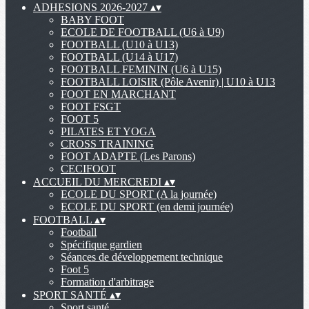
ADHESIONS 2026-2027
▴
▾
BABY FOOT
ECOLE DE FOOTBALL (U6 à U9)
FOOTBALL (U10 à U13)
FOOTBALL (U14 à U17)
FOOTBALL FEMININ (U6 à U15)
FOOTBALL LOISIR (Pôle Avenir) | U10 à U13
FOOT EN MARCHANT
FOOT FSGT
FOOT 5
PILATES ET YOGA
CROSS TRAINING
FOOT ADAPTE (Les Parons)
CECIFOOT
ACCUEIL DU MERCREDI
▴
▾
ECOLE DU SPORT (A la journée)
ECOLE DU SPORT (en demi journée)
FOOTBALL
▴
▾
Football
Spécifique gardien
Séances de développement technique
Foot 5
Formation d'arbitrage
SPORT SANTÉ
▴
▾
Sport santé