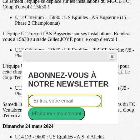
Ce samedi l'équipe se déplace sur les installations du MGCB FC.
Coup d'envoi à 15h30 !
U12 Criterium - 15h30 : US Eguilles - AS Busserine (J5 -
Phase 2 Championnat)
L'équipe U12 reçoit l'AS Busserine sur ses installations. Rendez-
vous à 15h30 au stade Gilles JOYE pour le coup d'envoi !
U13 Criterium - 15h30 : US Eguilles - JSA ST Antoine (J5 -
Phase 2 Championnat)
L'équipe U13 reçoit sur ses installations le JSA ST Antoine pour
cette cinquième journée de la seconde phase de championnat. Le
ABONNEZ-VOUS À
coup d'envoi est prévu à 15h30 !
NOTRE NEWSLETTER
U13 Niveau 1 - 15h00 : FO Ventabren - US Eguilles (J5 -
Phase 2 Championnat)
Samedi l'équipe U13 niveau 1 se déplace sur les installations du FO
Ventabren pour la suite de la seconde phase de championnat. Coup
M'abonner maintenant
d'envoi à 15h00 !
Dimanche 24 mars 2024
U14 D3 - 9h00 : US Eguilles - A.S. d'Alleins