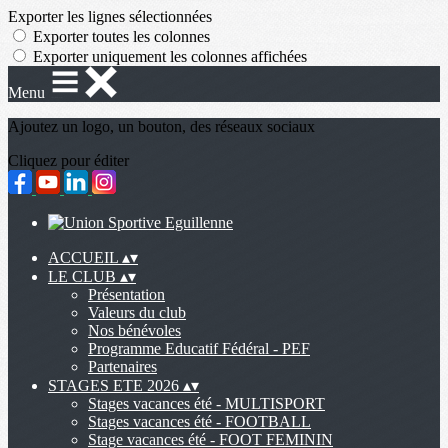
Exporter les lignes sélectionnées
Exporter toutes les colonnes
Exporter uniquement les colonnes affichées
Menu
Ajoutez un logo, un bouton, des réseaux sociaux
Cliquez pour éditer
ACCUEIL
▴
▾
LE CLUB
▴
▾
Présentation
Valeurs du club
Nos bénévoles
Programme Educatif Fédéral - PEF
Partenaires
STAGES ETE 2026
▴
▾
Stages vacances été - MULTISPORT
Stages vacances été - FOOTBALL
Stage vacances été - FOOT FEMININ