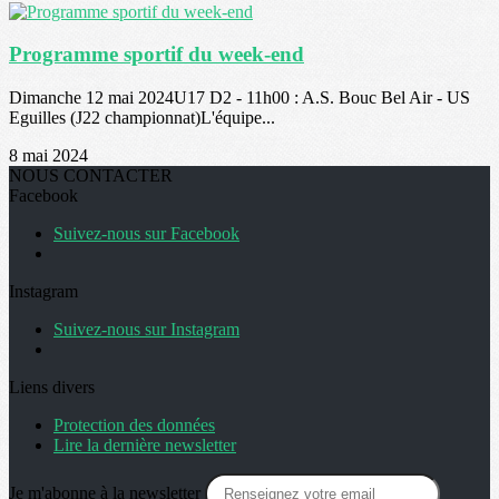
Programme sportif du week-end
Dimanche 12 mai 2024U17 D2 - 11h00 : A.S. Bouc Bel Air - US
Eguilles (J22 championnat)L'équipe...
8 mai 2024
NOUS CONTACTER
Facebook
Suivez-nous sur Facebook
Instagram
Suivez-nous sur Instagram
Liens divers
Protection des données
Lire la dernière newsletter
Je m'abonne à la newsletter