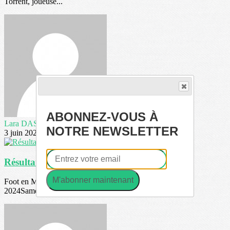
Torrent, joueuse...
ABONNEZ-VOUS À
Lara DAS BOUCAS PINTO
NOTRE NEWSLETTER
3 juin 2024
Résultats sportifs du week-end
M'abonner maintenant
Foot en Marchant - Finales régionales du samedi 25 mai
2024Samedi matin l'équipe de foot en...