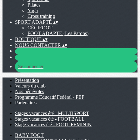
Pilates
Yoga
Cross training
SPORT ADAPTÉ
▴
▾
CÉCIFOOT
FOOT ADAPTE (Les Parons)
BOUTIQUE
▴
▾
NOUS CONTACTER
▴
▾
Se connecter
Présentation
Valeurs du club
Nos bénévoles
Programme Educatif Fédéral - PEF
Partenaires
Stages vacances été - MULTISPORT
Stages vacances été - FOOTBALL
Stage vacances été - FOOT FEMININ
BABY FOOT