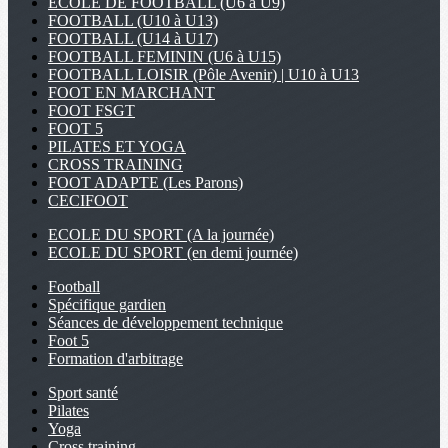
ECOLE DE FOOTBALL (U6 à U9)
FOOTBALL (U10 à U13)
FOOTBALL (U14 à U17)
FOOTBALL FEMININ (U6 à U15)
FOOTBALL LOISIR (Pôle Avenir) | U10 à U13
FOOT EN MARCHANT
FOOT FSGT
FOOT 5
PILATES ET YOGA
CROSS TRAINING
FOOT ADAPTE (Les Parons)
CECIFOOT
ECOLE DU SPORT (A la journée)
ECOLE DU SPORT (en demi journée)
Football
Spécifique gardien
Séances de développement technique
Foot 5
Formation d'arbitrage
Sport santé
Pilates
Yoga
Cross training