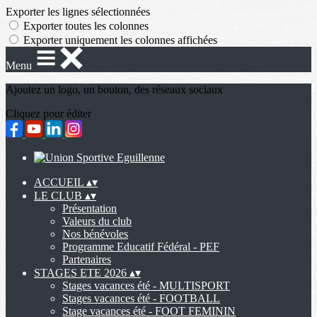
Exporter les lignes sélectionnées
Exporter toutes les colonnes
Exporter uniquement les colonnes affichées
Menu
Ajoutez un logo, un bouton, des réseaux sociaux
Cliquez pour éditer
ACCUEIL
▴
▾
LE CLUB
▴
▾
Présentation
Valeurs du club
Nos bénévoles
Programme Educatif Fédéral - PEF
Partenaires
STAGES ETE 2026
▴
▾
Stages vacances été - MULTISPORT
Stages vacances été - FOOTBALL
Stage vacances été - FOOT FEMININ