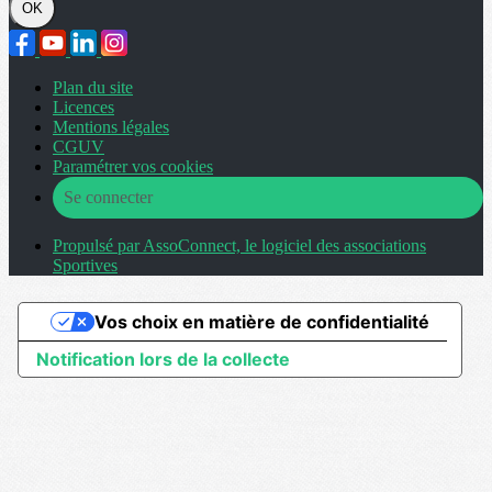
OK
Plan du site
Licences
Mentions légales
CGUV
Paramétrer vos cookies
Se connecter
Propulsé par AssoConnect, le logiciel des associations
Sportives
Vos choix en matière de confidentialité
Notification lors de la collecte