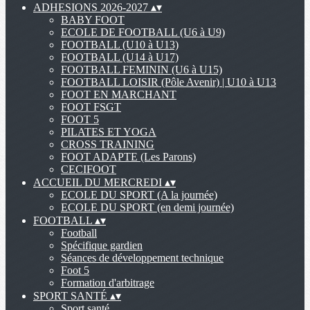
ADHESIONS 2026-2027
▴
▾
BABY FOOT
ECOLE DE FOOTBALL (U6 à U9)
FOOTBALL (U10 à U13)
FOOTBALL (U14 à U17)
FOOTBALL FEMININ (U6 à U15)
FOOTBALL LOISIR (Pôle Avenir) | U10 à U13
FOOT EN MARCHANT
FOOT FSGT
FOOT 5
PILATES ET YOGA
CROSS TRAINING
FOOT ADAPTE (Les Parons)
CECIFOOT
ACCUEIL DU MERCREDI
▴
▾
ECOLE DU SPORT (A la journée)
ECOLE DU SPORT (en demi journée)
FOOTBALL
▴
▾
Football
Spécifique gardien
Séances de développement technique
Foot 5
Formation d'arbitrage
SPORT SANTÉ
▴
▾
Sport santé