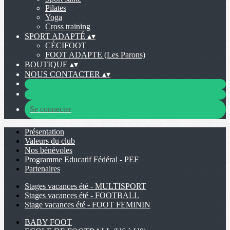
Pilates
Yoga
Cross training
SPORT ADAPTÉ
▴
▾
CÉCIFOOT
FOOT ADAPTE (Les Parons)
BOUTIQUE
▴
▾
NOUS CONTACTER
▴
▾
Se connecter
Présentation
Valeurs du club
Nos bénévoles
Programme Educatif Fédéral - PEF
Partenaires
Stages vacances été - MULTISPORT
Stages vacances été - FOOTBALL
Stage vacances été - FOOT FEMININ
BABY FOOT