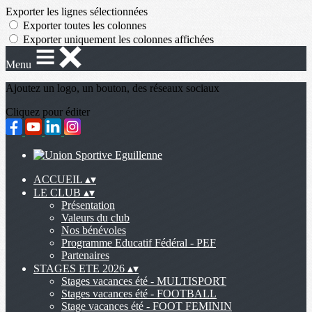
Exporter les lignes sélectionnées
Exporter toutes les colonnes
Exporter uniquement les colonnes affichées
Menu
Ajoutez un logo, un bouton, des réseaux sociaux
Cliquez pour éditer
ACCUEIL
▴
▾
LE CLUB
▴
▾
Présentation
Valeurs du club
Nos bénévoles
Programme Educatif Fédéral - PEF
Partenaires
STAGES ETE 2026
▴
▾
Stages vacances été - MULTISPORT
Stages vacances été - FOOTBALL
Stage vacances été - FOOT FEMININ