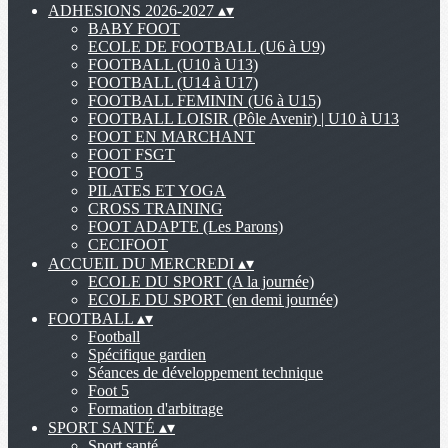
ADHESIONS 2026-2027
▴
▾
BABY FOOT
ECOLE DE FOOTBALL (U6 à U9)
FOOTBALL (U10 à U13)
FOOTBALL (U14 à U17)
FOOTBALL FEMININ (U6 à U15)
FOOTBALL LOISIR (Pôle Avenir) | U10 à U13
FOOT EN MARCHANT
FOOT FSGT
FOOT 5
PILATES ET YOGA
CROSS TRAINING
FOOT ADAPTE (Les Parons)
CECIFOOT
ACCUEIL DU MERCREDI
▴
▾
ECOLE DU SPORT (A la journée)
ECOLE DU SPORT (en demi journée)
FOOTBALL
▴
▾
Football
Spécifique gardien
Séances de développement technique
Foot 5
Formation d'arbitrage
SPORT SANTÉ
▴
▾
Sport santé