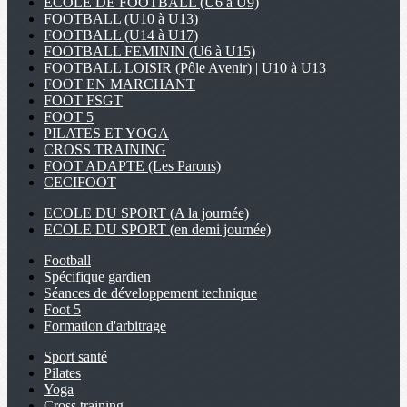
ECOLE DE FOOTBALL (U6 à U9)
FOOTBALL (U10 à U13)
FOOTBALL (U14 à U17)
FOOTBALL FEMININ (U6 à U15)
FOOTBALL LOISIR (Pôle Avenir) | U10 à U13
FOOT EN MARCHANT
FOOT FSGT
FOOT 5
PILATES ET YOGA
CROSS TRAINING
FOOT ADAPTE (Les Parons)
CECIFOOT
ECOLE DU SPORT (A la journée)
ECOLE DU SPORT (en demi journée)
Football
Spécifique gardien
Séances de développement technique
Foot 5
Formation d'arbitrage
Sport santé
Pilates
Yoga
Cross training