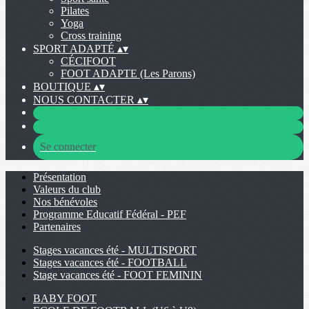
Pilates
Yoga
Cross training
SPORT ADAPTÉ
▴
▾
CÉCIFOOT
FOOT ADAPTE (Les Parons)
BOUTIQUE
▴
▾
NOUS CONTACTER
▴
▾
Se connecter
Présentation
Valeurs du club
Nos bénévoles
Programme Educatif Fédéral - PEF
Partenaires
Stages vacances été - MULTISPORT
Stages vacances été - FOOTBALL
Stage vacances été - FOOT FEMININ
BABY FOOT