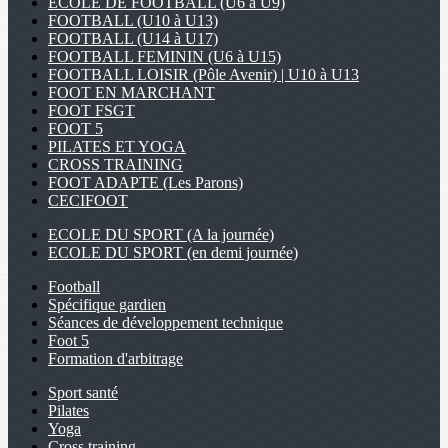
ECOLE DE FOOTBALL (U6 à U9)
FOOTBALL (U10 à U13)
FOOTBALL (U14 à U17)
FOOTBALL FEMININ (U6 à U15)
FOOTBALL LOISIR (Pôle Avenir) | U10 à U13
FOOT EN MARCHANT
FOOT FSGT
FOOT 5
PILATES ET YOGA
CROSS TRAINING
FOOT ADAPTE (Les Parons)
CECIFOOT
ECOLE DU SPORT (A la journée)
ECOLE DU SPORT (en demi journée)
Football
Spécifique gardien
Séances de développement technique
Foot 5
Formation d'arbitrage
Sport santé
Pilates
Yoga
Cross training