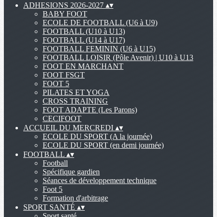
ADHESIONS 2026-2027
▴
▾
BABY FOOT
ECOLE DE FOOTBALL (U6 à U9)
FOOTBALL (U10 à U13)
FOOTBALL (U14 à U17)
FOOTBALL FEMININ (U6 à U15)
FOOTBALL LOISIR (Pôle Avenir) | U10 à U13
FOOT EN MARCHANT
FOOT FSGT
FOOT 5
PILATES ET YOGA
CROSS TRAINING
FOOT ADAPTE (Les Parons)
CECIFOOT
ACCUEIL DU MERCREDI
▴
▾
ECOLE DU SPORT (A la journée)
ECOLE DU SPORT (en demi journée)
FOOTBALL
▴
▾
Football
Spécifique gardien
Séances de développement technique
Foot 5
Formation d'arbitrage
SPORT SANTÉ
▴
▾
Sport santé