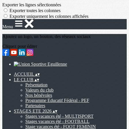
Exporter les lignes sélectionnées
Exporter toutes les colonnes
Exporter uniquement les colonnes affichées
Menu
Ajoutez un logo, un bouton, des réseaux sociaux
Cliquez pour éditer
ACCUEIL
▴
▾
LE CLUB
▴
▾
Présentation
Valeurs du club
Nos bénévoles
Programme Educatif Fédéral - PEF
Partenaires
STAGES ETE 2026
▴
▾
Stages vacances été - MULTISPORT
Stages vacances été - FOOTBALL
Stage vacances été - FOOT FEMININ