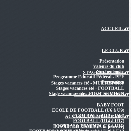
ACCUEIL
▴
▾
LE CLUB
▴
▾
Présentation
Valeurs du club
Nos bénévoles
STAGES ETE 2026
▴
▾
Programme Educatif Fédéral - PEF
Partenaires
Stages vacances été - MULTISPORT
Stages vacances été - FOOTBALL
Stage vacances été - FOOT FEMININ
ADHESIONS 2026-2027
▴
▾
BABY FOOT
ECOLE DE FOOTBALL (U6 à U9)
FOOTBALL (U10 à U13)
ACCUEIL DU MERCREDI
▴
▾
FOOTBALL (U14 à U17)
FOOTBALL FEMININ (U6 à U15)
ECOLE DU SPORT (A la journée)