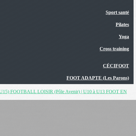
Sport santé
Pilates
Yoga
Cross training
CÉCIFOOT
FOOT ADAPTE (Les Parons)
U15)
FOOTBALL LOISIR (Pôle Avenir) | U10 à U13
FOOT EN