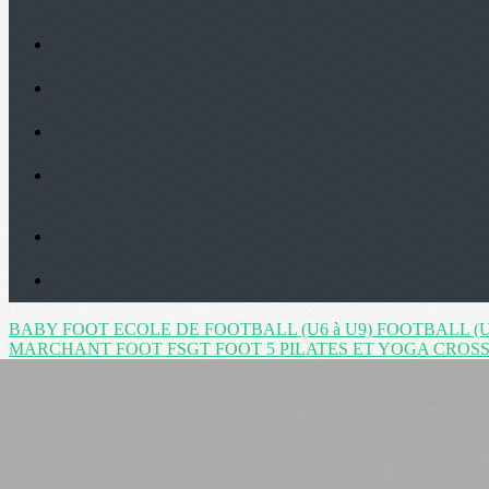
BABY FOOT
ECOLE DE FOOTBALL (U6 à U9)
FOOTBALL (U
MARCHANT
FOOT FSGT
FOOT 5
PILATES ET YOGA
CROSS