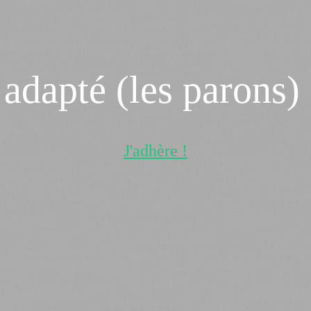
adapté (les parons)
J'adhère !