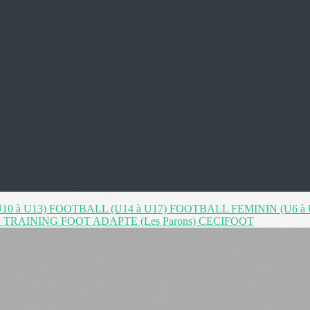
10 à U13)
FOOTBALL (U14 à U17)
FOOTBALL FEMININ (U6 à 
 TRAINING
FOOT ADAPTE (Les Parons)
CECIFOOT