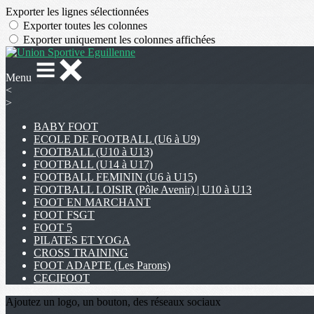
Exporter les lignes sélectionnées
Exporter toutes les colonnes
Exporter uniquement les colonnes affichées
Menu
<
>
BABY FOOT
ECOLE DE FOOTBALL (U6 à U9)
FOOTBALL (U10 à U13)
FOOTBALL (U14 à U17)
FOOTBALL FEMININ (U6 à U15)
FOOTBALL LOISIR (Pôle Avenir) | U10 à U13
FOOT EN MARCHANT
FOOT FSGT
FOOT 5
PILATES ET YOGA
CROSS TRAINING
FOOT ADAPTE (Les Parons)
CECIFOOT
Ajoutez un logo, un bouton, des réseaux sociaux